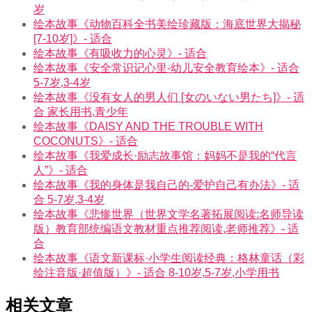
岁
绘本故事《动物百科全书美绘珍藏版：海底世界大揭秘
[7-10岁]》- 适合
绘本故事《有吸收力的心灵》- 适合
绘本故事《安全常识记心里-幼儿安全教育绘本》- 适合
5-7岁,3-4岁
绘本故事《没有女人的男人们 [女のいない男たち]》- 适
合 家长用书,青少年
绘本故事《DAISY AND THE TROUBLE WITH
COCONUTS》- 适合
绘本故事《我爱成长·励志故事馆：妈妈不是我的“代言
人”》- 适合
绘本故事《我的身体是我自己的-爱护自己有办法》- 适
合 5-7岁,3-4岁
绘本故事《悲惨世界（世界文学名著拓展阅读:名师导读
版）教育部统编语文教材重点推荐阅读,老师推荐》- 适
合
绘本故事《语文新课标·小学生阅读经典：格林童话（彩
绘注音版·超值版）》- 适合 8-10岁,5-7岁,小学用书
相关文章