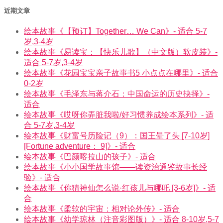
近期文章
绘本故事《【预订】Together… We Can》- 适合 5-7
岁,3-4岁
绘本故事《易读宝：【快乐儿歌】（中文版）软皮装》-
适合 5-7岁,3-4岁
绘本故事《花园宝宝亲子故事书5 小点点在哪里》- 适合
0-2岁
绘本故事《毛泽东与蒋介石：中国命运的历史抉择》-
适合
绘本故事《哎呀你弄脏我啦/好习惯养成绘本系列》- 适
合 5-7岁,3-4岁
绘本故事《财富号历险记（9）：国王晕了头 [7-10岁]
[Fortune adventure： 9]》- 适合
绘本故事《巴颜喀拉山的孩子》- 适合
绘本故事《小小国学故事馆——读资治通鉴故事长经
验》- 适合
绘本故事《你猜神仙怎么说·红孩儿与哪吒 [3-6岁]》- 适
合
绘本故事《柔软的宇宙：相对论外传》- 适合
绘本故事《幼学琼林（注音彩图版）》- 适合 8-10岁,5-7