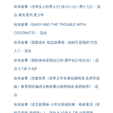
绘本故事《没有女人的男人们 [女のいない男たち]》- 适
合 家长用书,青少年
绘本故事《DAISY AND THE TROUBLE WITH
COCONUTS》- 适合
绘本故事《我爱成长·励志故事馆：妈妈不是我的“代言
人”》- 适合
绘本故事《我的身体是我自己的-爱护自己有办法》- 适
合 5-7岁,3-4岁
绘本故事《悲惨世界（世界文学名著拓展阅读:名师导读
版）教育部统编语文教材重点推荐阅读,老师推荐》- 适
合
绘本故事《语文新课标·小学生阅读经典：格林童话（彩
绘注音版·超值版）》- 适合 8-10岁,5-7岁,小学用书