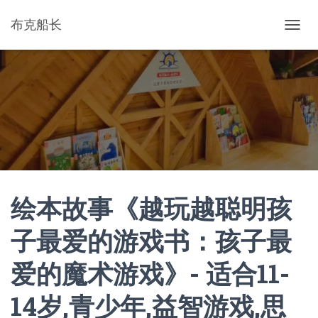
布克船长
切
换
导
航
绘本故事《越玩越聪明孩
子最爱的游戏书：孩子最
爱的魔术游戏》- 适合11-
14岁,青少年,益智游戏,思