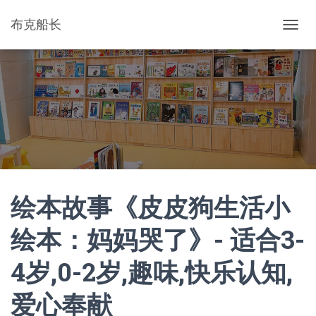
布克船长
切
换
导
航
绘本故事《皮皮狗生活小
绘本：妈妈哭了》- 适合3-
4岁,0-2岁,趣味,快乐认知,
爱心奉献