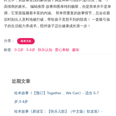
时光中，从故事里找到解决孩子调皮和坏习惯的巧妙办法，做一个
高情商的家长。 编辑推荐 故事和图单纯到极限，但是简单并不是单
调，它里面蕴藏着丰富的内涵。 简单而重复的故事情节，总会在最
后时刻出人意料地被打破，带给孩子意想不到的惊喜！ 一套吸引孩
子的生活能力养成书，陪伴孩子迈出健康成长第一步！
分类：
绘本大全
标签:
0-2岁
3-4岁
快乐认知
爱心奉献
趣味
近期文章
绘本故事《【预订】Together… We Can》- 适合 5-7
岁,3-4岁
绘本故事《易读宝：【快乐儿歌】（中文版）软皮装》-