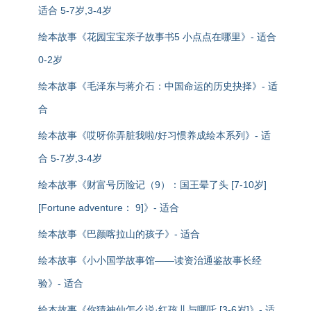
适合 5-7岁,3-4岁
绘本故事《花园宝宝亲子故事书5 小点点在哪里》- 适合
0-2岁
绘本故事《毛泽东与蒋介石：中国命运的历史抉择》- 适
合
绘本故事《哎呀你弄脏我啦/好习惯养成绘本系列》- 适
合 5-7岁,3-4岁
绘本故事《财富号历险记（9）：国王晕了头 [7-10岁]
[Fortune adventure： 9]》- 适合
绘本故事《巴颜喀拉山的孩子》- 适合
绘本故事《小小国学故事馆——读资治通鉴故事长经
验》- 适合
绘本故事《你猜神仙怎么说·红孩儿与哪吒 [3-6岁]》- 适