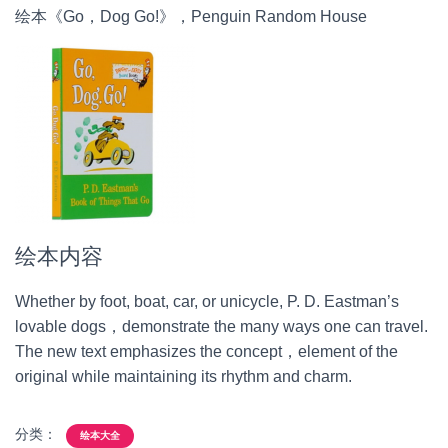
绘本《Go，Dog Go!》，Penguin Random House
绘本内容
Whether by foot, boat, car, or unicycle, P. D. Eastman’s
lovable dogs，demonstrate the many ways one can travel.
The new text emphasizes the concept，element of the
original while maintaining its rhythm and charm.
分类：
绘本大全