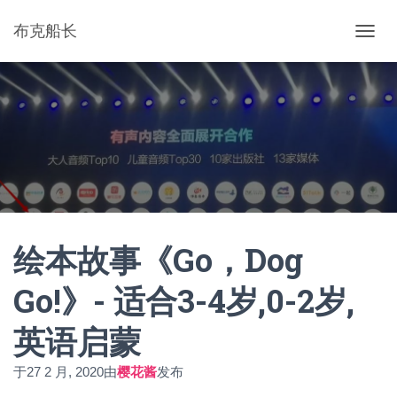
布克船长
切
换
导
航
绘本故事《Go，Dog
Go!》- 适合3-4岁,0-2岁,
英语启蒙
于
27 2 月, 2020
由
樱花酱
发布