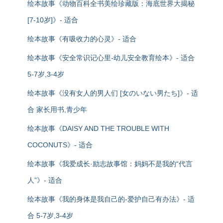
绘本故事《动物百科全书美绘珍藏版：海底世界大揭秘
[7-10岁]》- 适合
绘本故事《有吸收力的心灵》- 适合
绘本故事《安全常识记心里-幼儿安全教育绘本》- 适合
5-7岁,3-4岁
绘本故事《没有女人的男人们 [女のいない男たち]》- 适
合 家长用书,青少年
绘本故事《DAISY AND THE TROUBLE WITH
COCONUTS》- 适合
绘本故事《我爱成长·励志故事馆：妈妈不是我的“代言
人”》- 适合
绘本故事《我的身体是我自己的-爱护自己有办法》- 适
合 5-7岁,3-4岁