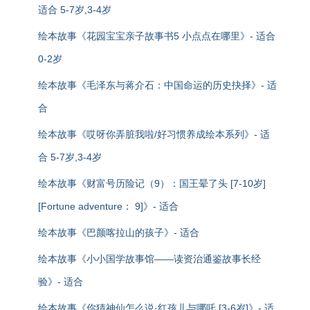
适合 5-7岁,3-4岁
绘本故事《花园宝宝亲子故事书5 小点点在哪里》- 适合
0-2岁
绘本故事《毛泽东与蒋介石：中国命运的历史抉择》- 适
合
绘本故事《哎呀你弄脏我啦/好习惯养成绘本系列》- 适
合 5-7岁,3-4岁
绘本故事《财富号历险记（9）：国王晕了头 [7-10岁]
[Fortune adventure： 9]》- 适合
绘本故事《巴颜喀拉山的孩子》- 适合
绘本故事《小小国学故事馆——读资治通鉴故事长经
验》- 适合
绘本故事《你猜神仙怎么说·红孩儿与哪吒 [3-6岁]》- 适