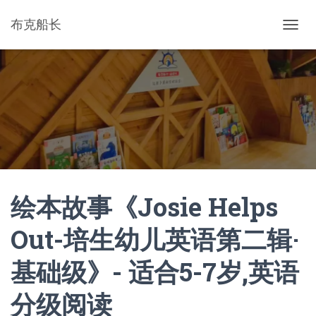
布克船长
切
换
导
航
绘本故事《Josie Helps
Out-培生幼儿英语第二辑·
基础级》- 适合5-7岁,英语
分级阅读