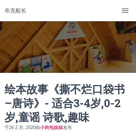
布克船长
切
换
导
航
绘本故事《撕不烂口袋书
–唐诗》- 适合3-4岁,0-2
岁,童谣 诗歌,趣味
于
26 2 月, 2020
由
小肉包妹妹
发布