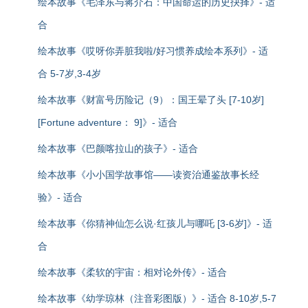
绘本故事《毛泽东与蒋介石：中国命运的历史抉择》- 适
合
绘本故事《哎呀你弄脏我啦/好习惯养成绘本系列》- 适
合 5-7岁,3-4岁
绘本故事《财富号历险记（9）：国王晕了头 [7-10岁]
[Fortune adventure： 9]》- 适合
绘本故事《巴颜喀拉山的孩子》- 适合
绘本故事《小小国学故事馆——读资治通鉴故事长经
验》- 适合
绘本故事《你猜神仙怎么说·红孩儿与哪吒 [3-6岁]》- 适
合
绘本故事《柔软的宇宙：相对论外传》- 适合
绘本故事《幼学琼林（注音彩图版）》- 适合 8-10岁,5-7