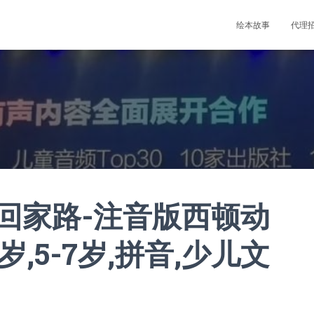
绘本故事
代理
回家路-注音版西顿动
0岁,5-7岁,拼音,少儿文