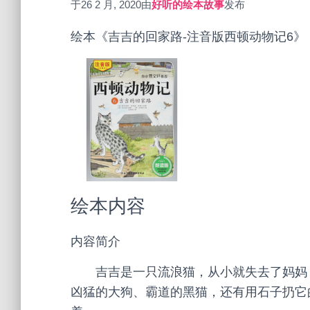
于
26 2 月, 2020
由
好听的绘本故事
发布
绘本《吉吉的回家路-注音版西顿动物记6
绘本内容
内容简介
吉吉是一只流浪猫，从小就失去了妈妈，
凶猛的大狗、霸道的黑猫，还有用石子扔它