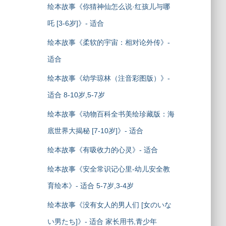
绘本故事《你猜神仙怎么说·红孩儿与哪
吒 [3-6岁]》- 适合
绘本故事《柔软的宇宙：相对论外传》-
适合
绘本故事《幼学琼林（注音彩图版）》-
适合 8-10岁,5-7岁
绘本故事《动物百科全书美绘珍藏版：海
底世界大揭秘 [7-10岁]》- 适合
绘本故事《有吸收力的心灵》- 适合
绘本故事《安全常识记心里-幼儿安全教
育绘本》- 适合 5-7岁,3-4岁
绘本故事《没有女人的男人们 [女のいな
い男たち]》- 适合 家长用书,青少年