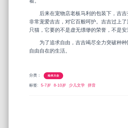
着。
后来在宠物店老板马利的包装下，吉吉变
非常宠爱吉吉，对它百般呵护。吉吉过上了
只猫，它要的不是虚无缥缈的荣誉，不是安
为了追求自由，吉吉竭尽全力突破种种阻
自由自在的生活。
分类：
绘本大全
标签:
5-7岁
8-10岁
少儿文学
拼音