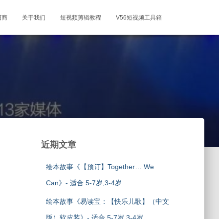
招商
关于我们
短视频剪辑教程
V56短视频工具箱
近期文章
绘本故事《【预订】Together… We
Can》- 适合 5-7岁,3-4岁
绘本故事《易读宝：【快乐儿歌】（中文
版）软皮装》- 适合 5-7岁,3-4岁