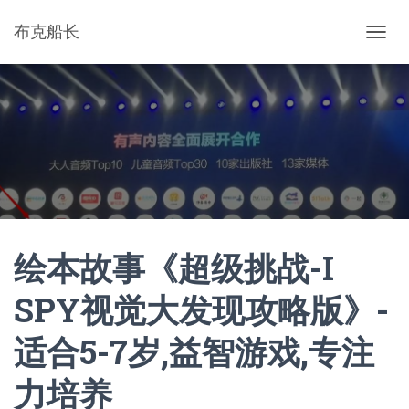
布克船长
切
换
导
航
绘本故事《超级挑战-I
SPY视觉大发现攻略版》-
适合5-7岁,益智游戏,专注
力培养