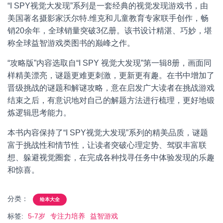
“I SPY视觉大发现”系列是一套经典的视觉发现游戏书，由
美国著名摄影家沃尔特.维克和儿童教育专家联手创作，畅
销20余年，全球销量突破3亿册。该书设计精湛、巧妙，堪
称全球益智游戏类图书的巅峰之作。
“攻略版”内容选取自“I SPY 视觉大发现”第一辑8册，画面同
样精美漂亮，谜题更难更刺激，更新更有趣。在书中增加了
晋级挑战的谜题和解谜攻略，意在启发广大读者在挑战游戏
结束之后，有意识地对自己的解题方法进行梳理，更好地锻
炼逻辑思考能力。
本书内容保持了“I SPY视觉大发现”系列的精美品质，谜题
富于挑战性和情节性，让读者突破心理定势、驾驭丰富联
想、躲避视觉圈套，在完成各种找寻任务中体验发现的乐趣
和惊喜。
分类：
绘本大全
标签:
5-7岁
专注力培养
益智游戏