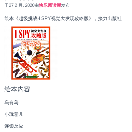
于
27 2 月, 2020
由
快乐阅读屋
发布
绘本《超级挑战-I SPY视觉大发现攻略版》，接力出版社
绘本内容
乌有鸟
小玩意儿
连锁反应