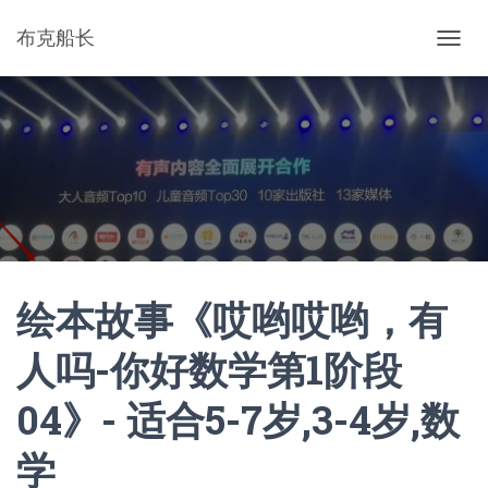
布克船长
切
换
导
航
绘本故事《哎哟哎哟，有
人吗-你好数学第1阶段
04》- 适合5-7岁,3-4岁,数
学