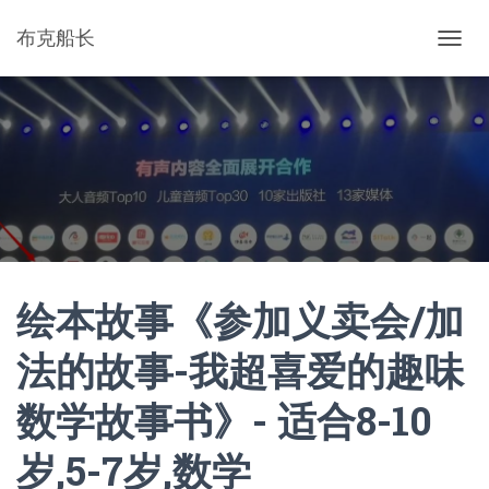
布克船长
切
换
导
航
绘本故事《参加义卖会/加
法的故事-我超喜爱的趣味
数学故事书》- 适合8-10
岁,5-7岁,数学