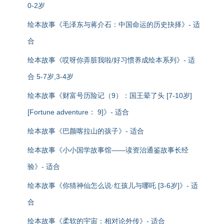
0-2岁
绘本故事《毛泽东与蒋介石：中国命运的历史抉择》- 适
合
绘本故事《哎呀你弄脏我啦/好习惯养成绘本系列》- 适
合 5-7岁,3-4岁
绘本故事《财富号历险记（9）：国王晕了头 [7-10岁]
[Fortune adventure： 9]》- 适合
绘本故事《巴颜喀拉山的孩子》- 适合
绘本故事《小小国学故事馆——读资治通鉴故事长经
验》- 适合
绘本故事《你猜神仙怎么说·红孩儿与哪吒 [3-6岁]》- 适
合
绘本故事《柔软的宇宙：相对论外传》- 适合