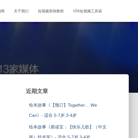
招商
关于我们
短视频剪辑教程
V56短视频工具箱
近期文章
绘本故事《【预订】Together… We
Can》- 适合 5-7岁,3-4岁
绘本故事《易读宝：【快乐儿歌】（中文
版）软皮装》- 适合 5-7岁,3-4岁