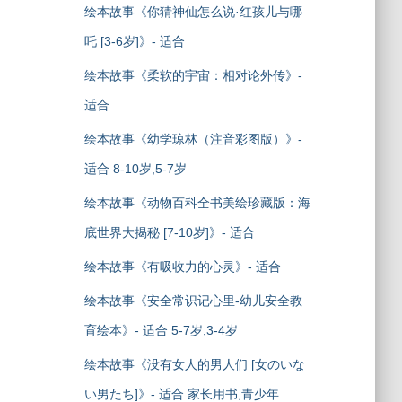
绘本故事《你猜神仙怎么说·红孩儿与哪
吒 [3-6岁]》- 适合
绘本故事《柔软的宇宙：相对论外传》-
适合
绘本故事《幼学琼林（注音彩图版）》-
适合 8-10岁,5-7岁
绘本故事《动物百科全书美绘珍藏版：海
底世界大揭秘 [7-10岁]》- 适合
绘本故事《有吸收力的心灵》- 适合
绘本故事《安全常识记心里-幼儿安全教
育绘本》- 适合 5-7岁,3-4岁
绘本故事《没有女人的男人们 [女のいな
い男たち]》- 适合 家长用书,青少年