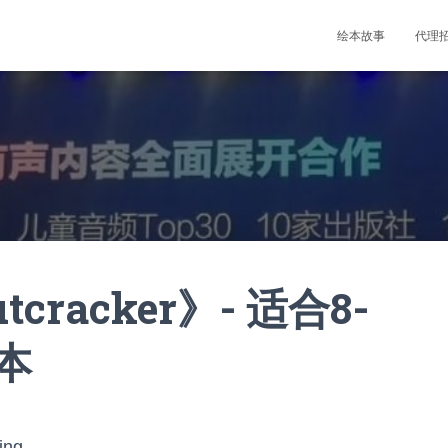
绘本故事
代理
cracker》- 适合8-
绘本
ing