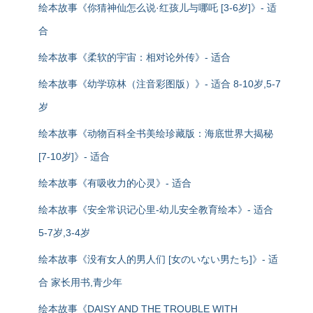
绘本故事《你猜神仙怎么说·红孩儿与哪吒 [3-6岁]》- 适
合
绘本故事《柔软的宇宙：相对论外传》- 适合
绘本故事《幼学琼林（注音彩图版）》- 适合 8-10岁,5-7
岁
绘本故事《动物百科全书美绘珍藏版：海底世界大揭秘
[7-10岁]》- 适合
绘本故事《有吸收力的心灵》- 适合
绘本故事《安全常识记心里-幼儿安全教育绘本》- 适合
5-7岁,3-4岁
绘本故事《没有女人的男人们 [女のいない男たち]》- 适
合 家长用书,青少年
绘本故事《DAISY AND THE TROUBLE WITH