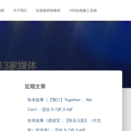
招商
关于我们
短视频剪辑教程
V56短视频工具箱
近期文章
绘本故事《【预订】Together… We
Can》- 适合 5-7岁,3-4岁
绘本故事《易读宝：【快乐儿歌】（中文
版）软皮装》- 适合 5-7岁,3-4岁