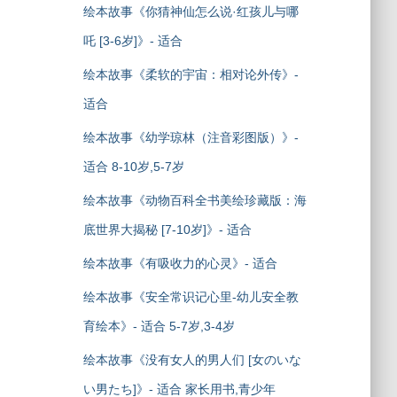
绘本故事《你猜神仙怎么说·红孩儿与哪
吒 [3-6岁]》- 适合
绘本故事《柔软的宇宙：相对论外传》-
适合
绘本故事《幼学琼林（注音彩图版）》-
适合 8-10岁,5-7岁
绘本故事《动物百科全书美绘珍藏版：海
底世界大揭秘 [7-10岁]》- 适合
绘本故事《有吸收力的心灵》- 适合
绘本故事《安全常识记心里-幼儿安全教
育绘本》- 适合 5-7岁,3-4岁
绘本故事《没有女人的男人们 [女のいな
い男たち]》- 适合 家长用书,青少年