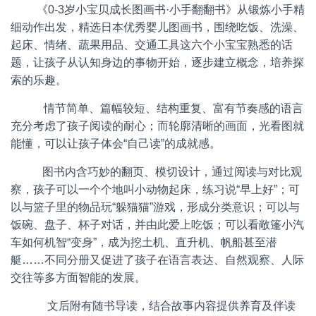
《0-3岁小宝贝成长图画书·小手翻翻书》从锻炼小手精
细动作出发，精选日本优秀婴儿图画书，围绕吃饭、洗澡、
起床、情绪、蔬果用品、交通工具这六个小宝宝熟悉的话
题，让孩子从认知身边的事物开始，逐步建立概念，培养探
索的乐趣。
情节简单、篇幅较短、结构重复、富有节奏感的语言
充分考虑了孩子阅读的耐心；而轮廓清晰的画面，光看图就
能懂，可以让孩子体会“自己读”的成就感。
图书内含巧妙的翻页、模切设计，通过阅读与对比观
察，孩子可以一个个地叫小动物起床，练习说“早上好”；可
以与篮子里的物品玩“躲猫猫”游戏，形成分类意识；可以与
饭碗、盘子、杯子对话，并由此爱上吃饭；可以看敞篷小汽
车如何机智“变身”，成为挖土机、直升机、帆船甚至潜
艇……不同分册又促进了孩子在语言表达、自然观察、人际
交往等多方面智能的发展。
文后附有随书导读，结合故事内容提供养育及伴读