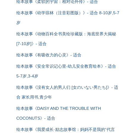
绘本故事《柔软的宇宙：相对论外传》- 适合
绘本故事《幼学琼林（注音彩图版）》- 适合 8-10岁,5-7
岁
绘本故事《动物百科全书美绘珍藏版：海底世界大揭秘
[7-10岁]》- 适合
绘本故事《有吸收力的心灵》- 适合
绘本故事《安全常识记心里-幼儿安全教育绘本》- 适合
5-7岁,3-4岁
绘本故事《没有女人的男人们 [女のいない男たち]》- 适
合 家长用书,青少年
绘本故事《DAISY AND THE TROUBLE WITH
COCONUTS》- 适合
绘本故事《我爱成长·励志故事馆：妈妈不是我的“代言