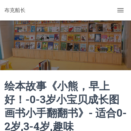
布克船长
切
换
导
航
绘本故事《小熊，早上
好！-0-3岁小宝贝成长图
画书小手翻翻书》- 适合0-
2岁,3-4岁,趣味