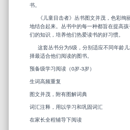
书。
《儿童目击者》丛书图文并茂，色彩绚
地结合起来。丛书中的每一种都旨在提高孩
们的知识，培养他们热爱读书的好习惯。
这套丛书分为
5
级，分别适应不同年龄儿
择最适合他们阅读的图书。
预备级学习阅读（
0
岁
-3
岁）
生词高频重复
图文并茂，附有图解词典
词汇注释，用以学习和巩固词汇
在家长全程辅导下阅读