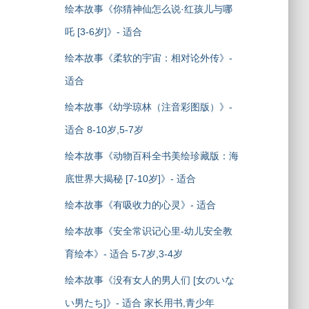
绘本故事《你猜神仙怎么说·红孩儿与哪
吒 [3-6岁]》- 适合
绘本故事《柔软的宇宙：相对论外传》-
适合
绘本故事《幼学琼林（注音彩图版）》-
适合 8-10岁,5-7岁
绘本故事《动物百科全书美绘珍藏版：海
底世界大揭秘 [7-10岁]》- 适合
绘本故事《有吸收力的心灵》- 适合
绘本故事《安全常识记心里-幼儿安全教
育绘本》- 适合 5-7岁,3-4岁
绘本故事《没有女人的男人们 [女のいな
い男たち]》- 适合 家长用书,青少年