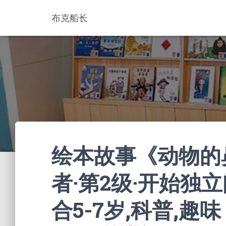
布克船长
绘本故事《动物的
者·第2级·开始独立阅
合5-7岁,科普,趣味