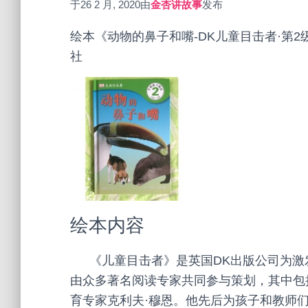
于
26 2 月, 2020
由
金杏讲故事
发布
绘本《动物的鼻子和嘴-DK儿童目击者·第2级
社
绘本内容
《儿童目击者》是英国
DK
出版公司为激
由众多著名阅读专家共同参与策划，其中包
育专家克利夫·穆恩。他先后为孩子和教师