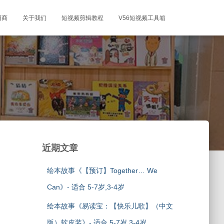
招商
关于我们
短视频剪辑教程
V56短视频工具箱
近期文章
绘本故事《【预订】Together… We
Can》- 适合 5-7岁,3-4岁
绘本故事《易读宝：【快乐儿歌】（中文
版）软皮装》- 适合 5-7岁,3-4岁