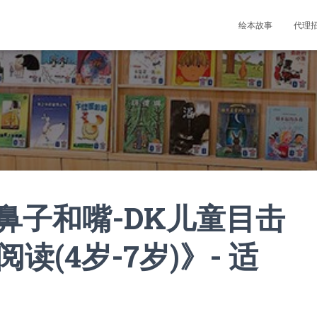
绘本故事
代理
鼻子和嘴-DK儿童目击
读(4岁-7岁)》- 适