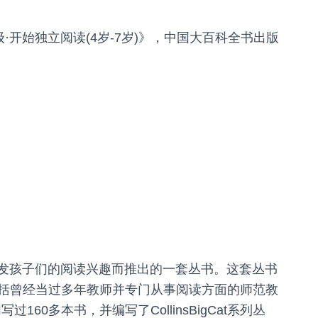
·开始独立阅读(4岁-7岁)》，中国大百科全书出版
发孩子们的阅读兴趣而推出的一套丛书。这套丛书
括曾经当过多年教师并专门从事阅读方面的师范教
们写过
160
多本书，并编写了
CollinsBigCat
系列丛