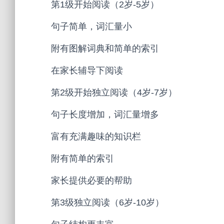
第
1
级开始阅读（
2
岁
-5
岁）
句子简单，词汇量小
附有图解词典和简单的索引
在家长辅导下阅读
第
2
级开始独立阅读（
4
岁
-7
岁）
句子长度增加，词汇量增多
富有充满趣味的知识栏
附有简单的索引
家长提供必要的帮助
第
3
级独立阅读（
6
岁
-10
岁）