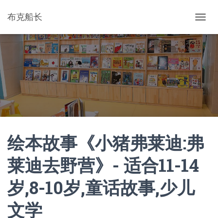
布克船长
切
换
导
航
绘本故事《小猪弗莱迪:弗
莱迪去野营》- 适合11-14
岁,8-10岁,童话故事,少儿
文学