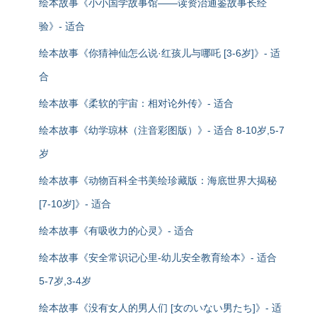
绘本故事《小小国学故事馆——读资治通鉴故事长经
验》- 适合
绘本故事《你猜神仙怎么说·红孩儿与哪吒 [3-6岁]》- 适
合
绘本故事《柔软的宇宙：相对论外传》- 适合
绘本故事《幼学琼林（注音彩图版）》- 适合 8-10岁,5-7
岁
绘本故事《动物百科全书美绘珍藏版：海底世界大揭秘
[7-10岁]》- 适合
绘本故事《有吸收力的心灵》- 适合
绘本故事《安全常识记心里-幼儿安全教育绘本》- 适合
5-7岁,3-4岁
绘本故事《没有女人的男人们 [女のいない男たち]》- 适