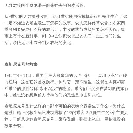
无缝对接的半页纸带来翻来翻去的阅读乐趣。
从9世纪的人力播种收割，到21世纪使用拖拉机进行机械化生产，你
一定不知道农场里发生了怎样的故事。农夫怎样修葺农舍；农家四
季分别要完成什么样的农活儿；丰收的季节农场里要怎样庆祝；集
市上有什么新鲜事。到书中去认识农场里的人们，走进他们的生
活，亲眼见证小农舍到大农场的变化。
泰坦尼克号的故事
1912年4月14日，世界上最大最豪华的远洋巨轮——
泰坦尼克号正驶
向纽约，这是它的首次航行。你对它一定不陌生，这就是杰克和露
丝乘坐的那艘号称
“永不沉没”的轮船。乘客们正沉浸在梦幻般的旅行
中，谁也没有想到前方等待他们的竟然是冰山和灾难。
泰坦尼克号是什么样的？那个可怕的夜晚究竟发生了什么？为什么
这艘巨轮上的救生艇只成功搭救了1/3的乘客？跟随书中的6个主要人
物，了解从建造泰坦尼克号、乘客登船，到撞上冰山、巨轮沉没的
故事全貌。