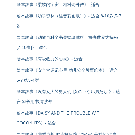
绘本故事《柔软的宇宙：相对论外传》- 适合
绘本故事《幼学琼林（注音彩图版）》- 适合 8-10岁,5-7
岁
绘本故事《动物百科全书美绘珍藏版：海底世界大揭秘
[7-10岁]》- 适合
绘本故事《有吸收力的心灵》- 适合
绘本故事《安全常识记心里-幼儿安全教育绘本》- 适合
5-7岁,3-4岁
绘本故事《没有女人的男人们 [女のいない男たち]》- 适
合 家长用书,青少年
绘本故事《DAISY AND THE TROUBLE WITH
COCONUTS》- 适合
绘本故事《我爱成长·励志故事馆：妈妈不是我的“代言