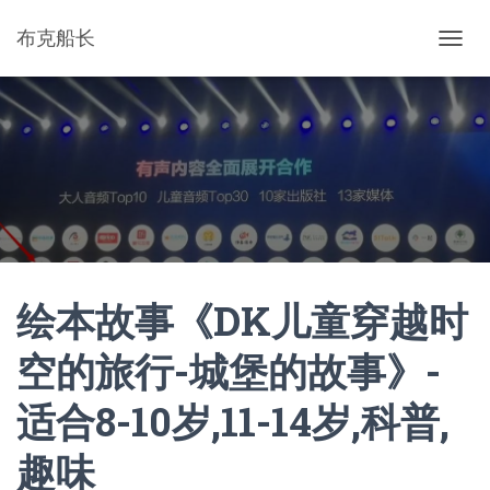
布克船长
切
换
导
航
绘本故事《DK儿童穿越时
空的旅行-城堡的故事》-
适合8-10岁,11-14岁,科普,
趣味