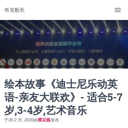
布克船长
切
换
导
航
绘本故事《迪士尼乐动英
语-亲友大联欢》- 适合5-7
岁,3-4岁,艺术音乐
于
26 2 月, 2020
由
樱花酱
发布