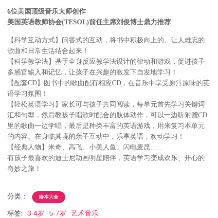
6位美国顶级音乐大师创作
美国英语教师协会(TESOL)前任主席刘俊博士鼎力推荐
【科学互动方式】问答式的互动，将书中积极向上的、让人难忘的
歌曲和日常生活结合起来！
【科学教学法】基于全身反应教学法设计的律动和游戏，促进孩子
多感官输入和记忆，让孩子在兴趣的激发下自发地学习！
【配套CD】图书中的歌曲配有相应CD，在音乐中享受原汁原味的英
语学习氛围！
【轻松英语学习】家长可与孩子共同阅读，每单元首先学习关键词
汇和句型，然后教孩子唱歌时配合的肢体动作，可以一边听附赠CD
里的歌曲一边学唱，最后是种类丰富的英语游戏，用来复习本单元
的内容。在身临其境的亲子互动中，乐享英语，欢动学习！
【经典人物】米奇、高飞、小美人鱼、闪电麦昆……
有孩子最喜欢的迪士尼动画明星陪伴，英语学习变成欢乐、开心的
奇妙之旅！
分类：
绘本大全
标签:
3-4岁
5-7岁
艺术音乐